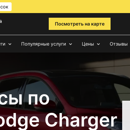
исок
й
Посмотреть на карте
уги
Популярные услуги
Цены
Отзывы
сы по
odge Charger