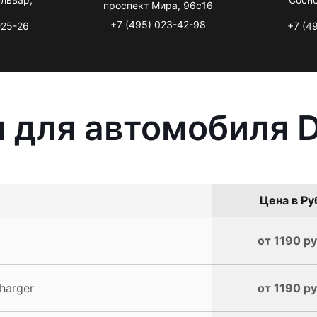
проспект Мира, 96с16
+7 (495) 023-42-98
-25-26
+7 (4
 для автомобиля 
Цена в Ру
от 1190 ру
harger
от 1190 ру