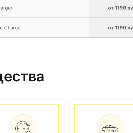
arger
от 1190 ру
e Charger
от 1190 ру
щества