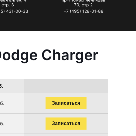
стр. 3
70, стр 2
95) 431-00-33
+7 (495) 128-01-88
Dodge Charger
б.
б.
Записаться
б.
Записаться