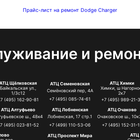
Прайс-лист на ремонт Dodge Charger
луживание и ремо
АТЦ Щёлковская
АТЦ Химки
АТЦ Семеновская
Байкальская ул.,
Химки, ш Нагорно
Семёновский пер, 4А
1/3с12
2к7
+7 (495) 085-74-61
7 (495) 162-90-81
+7 (495) 989-21-
АТЦ Алтуфьево
АТЦ Лобненская
АТЦ Очаково
туфьевское ш., 48к4
Лобненская, 17 стр.1
Очаковское ш., 10к
7 (495) 023-81-52
+7 (499) 110-53-06
+7 (495) 152-31-1
лово
АТЦ
АТЦ Проспект Мира
львар,
Сосно