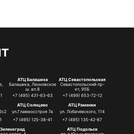
нт
АТЦ Балашиха
АТЦ Севастопольская
е,
Балашиха, Леоновское
Севастопольский пр-
ш. вл.8
кт, 95Б
31
+7 (495) 431-63-63
+7 (499) 653-72-12
АТЦ Солнцево
АТЦ Раменки
2с2
ул.Главмосстроя 7а
ул. Лобачевского, 114
1
+7 (495) 125-38-41
+7 (495) 135-42-87
 Зеленоград
АТЦ Подольск
вая аллея, 4,
пр-т Юных ленинцев