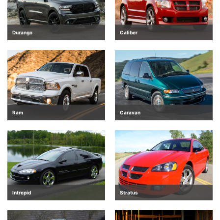
Durango
Caliber
Ram
Caravan
Intrepid
Stratus