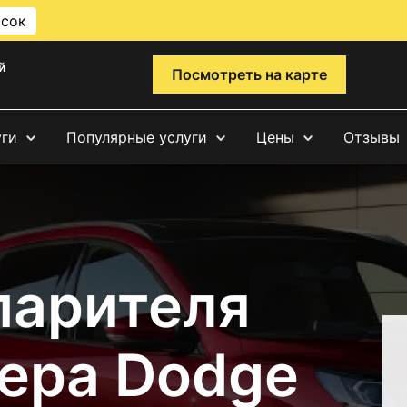
исок
й
Посмотреть на карте
уги
Популярные услуги
Цены
Отзывы
парителя
ера Dodge