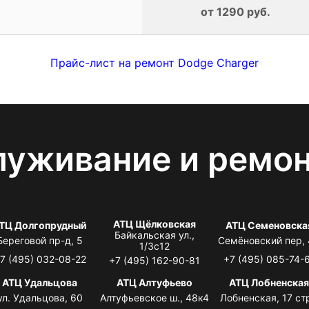
от 1290 руб.
Прайс-лист на ремонт Dodge Charger
луживание и ремо
АТЦ Щёлковская
ТЦ Долгопрудный
АТЦ Семеновска
Байкальская ул.,
Береговой пр-д, 5
Семёновский пер,
1/3с12
7 (495) 032-08-22
+7 (495) 085-74-
+7 (495) 162-90-81
АТЦ Удальцова
АТЦ Алтуфьево
АТЦ Лобненска
ул. Удальцова, 60
Алтуфьевское ш., 48к4
Лобненская, 17 стр