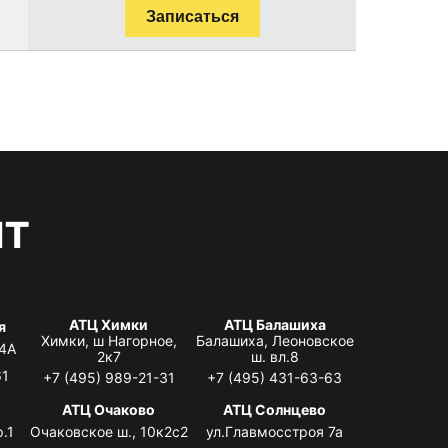
Записаться
нт
АТЦ Химки
АТЦ Балашиха
я
Химки, ш Нагорное,
Балашиха, Леоновское
 4А
2к7
ш. вл.8
61
+7 (495) 989-21-31
+7 (495) 431-63-63
я
АТЦ Очаково
АТЦ Солнцево
.1
Очаковское ш., 10к2с2
ул.Главмосстроя 7а