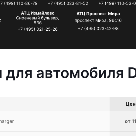
7 (499) 110-86-79
+7 (495) 023-81-52
+7 (499) 110-53-
АТЦ Измайлово
АТЦ Проспект Мира
Сиреневый бульвар,
2
проспект Мира, 96с16
83б
+7 (495) 023-42-98
+7 (495) 021-25-26
 для автомобиля 
Цена
harger
от 1