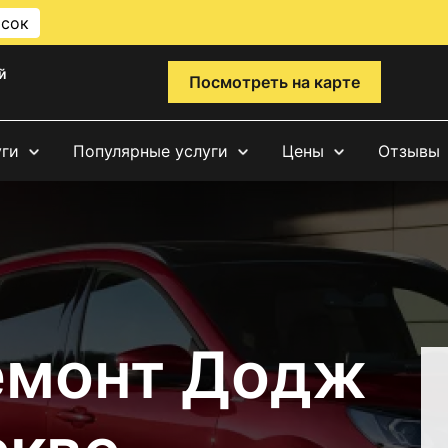
исок
й
Посмотреть на карте
уги
Популярные услуги
Цены
Отзывы
емонт Додж