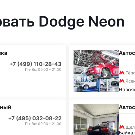
овать Dodge Neon
вка
Автос
+7 (499) 110-28-43
Пн-Вс: 09:00 - 21:00
Тёп
Ясе
Новояс
дный
Авто
+7 (495) 032-08-22
Пн-Вс: 09:00 - 21:00
Щел
Байкал