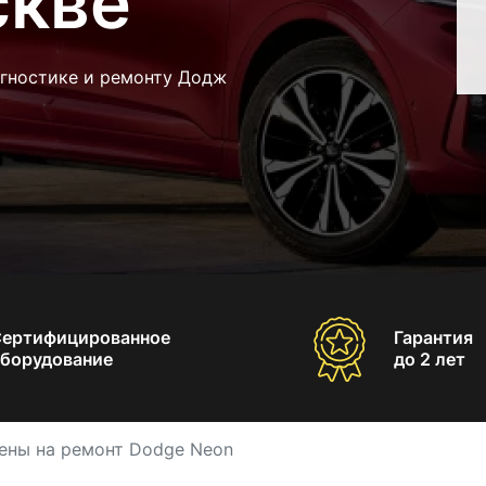
скве
агностике и ремонту Додж
Сертифицированное
Гарантия
борудование
до 2 лет
ены на ремонт Dodge Neon