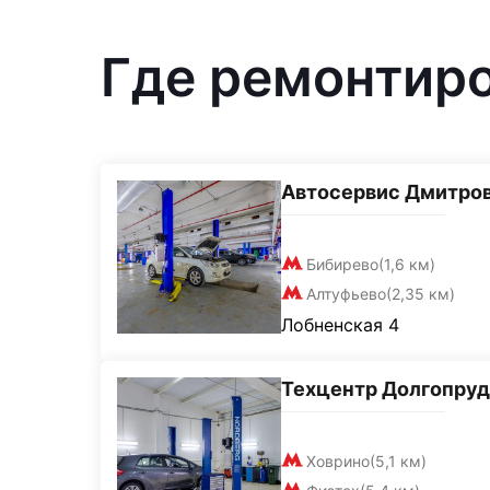
Где ремонтир
Автосервис Дмитро
Бибирево
(1,6 км)
Алтуфьево
(2,35 км)
Лобненская 4
Техцентр Долгопру
Ховрино
(5,1 км)