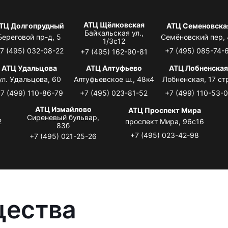
АТЦ Щёлковская
ТЦ Долгопрудный
АТЦ Семеновска
Байкальская ул.,
Береговой пр-д, 5
Семёновский пер,
1/3с12
7 (495) 032-08-22
+7 (495) 085-74-
+7 (495) 162-90-81
АТЦ Удальцова
АТЦ Алтуфьево
АТЦ Лобненска
ул. Удальцова, 60
Алтуфьевское ш., 48к4
Лобненская, 17 стр
7 (499) 110-86-79
+7 (495) 023-81-52
+7 (499) 110-53-
АТЦ Измайлово
АТЦ Проспект Мира
Сиреневый бульвар,
2
проспект Мира, 96с16
83б
+7 (495) 023-42-98
+7 (495) 021-25-26
щества