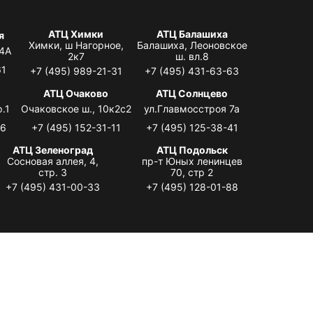
АТЦ Химки
АТЦ Балашиха
я
Химки, ш Нагорное,
Балашиха, Леоновское
 4А
2к7
ш. вл.8
61
+7 (495) 989-21-31
+7 (495) 431-63-63
я
АТЦ Очаково
АТЦ Солнцево
.1
Очаковское ш., 10к2с2
ул.Главмосстроя 7а
06
+7 (495) 152-31-11
+7 (495) 125-38-41
АТЦ Зеленоград
АТЦ Подольск
Сосновая аллея, 4,
пр-т Юных ленинцев
стр. 3
70, стр 2
+7 (495) 431-00-33
+7 (495) 128-01-88