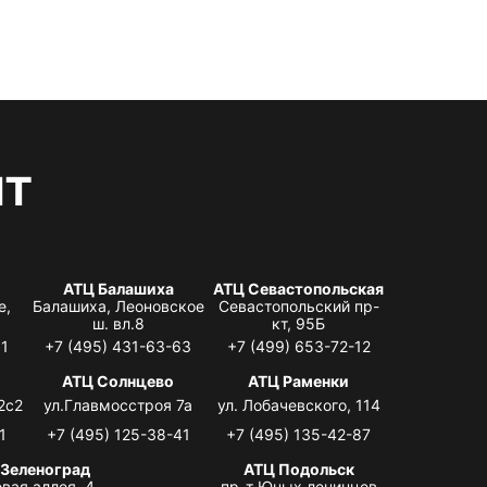
нт
АТЦ Балашиха
АТЦ Севастопольская
е,
Балашиха, Леоновское
Севастопольский пр-
ш. вл.8
кт, 95Б
31
+7 (495) 431-63-63
+7 (499) 653-72-12
АТЦ Солнцево
АТЦ Раменки
2с2
ул.Главмосстроя 7а
ул. Лобачевского, 114
1
+7 (495) 125-38-41
+7 (495) 135-42-87
 Зеленоград
АТЦ Подольск
вая аллея, 4,
пр-т Юных ленинцев