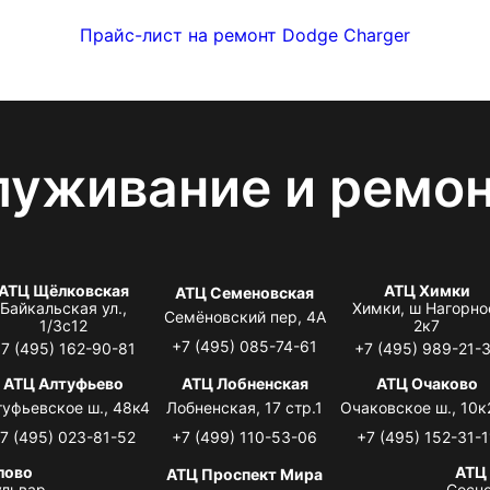
Прайс-лист на ремонт Dodge Charger
луживание и ремо
АТЦ Щёлковская
АТЦ Химки
АТЦ Семеновская
Байкальская ул.,
Химки, ш Нагорно
Семёновский пер, 4А
1/3с12
2к7
+7 (495) 085-74-61
7 (495) 162-90-81
+7 (495) 989-21-
АТЦ Алтуфьево
АТЦ Лобненская
АТЦ Очаково
туфьевское ш., 48к4
Лобненская, 17 стр.1
Очаковское ш., 10к
7 (495) 023-81-52
+7 (499) 110-53-06
+7 (495) 152-31-1
лово
АТЦ
АТЦ Проспект Мира
львар,
Сосно