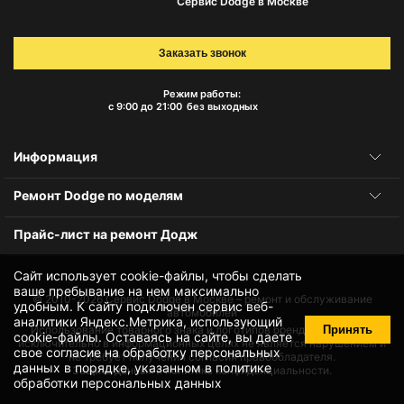
Сервис Dodge в Москве
Заказать звонок
Режим работы:
с 9:00 до 21:00
без выходных
Информация
Ремонт Dodge по моделям
Прайс-лист на ремонт Додж
Сайт использует cookie-файлы, чтобы сделать
ваше пребывание на нем максимально
© 2010-2026
Сервис Dodge в Москве – ремонт и обслуживание
удобным. К cайту подключен сервис веб-
автомобилей
аналитики Яндекс.Метрика, использующий
Принять
Использование товарного знака и логотипов бренда происходит
cookie-файлы
. Оставаясь на сайте, вы даете
исключительно в информационных целях не является нарушением и
свое
согласие на обработку персональных
не требует получения согласия правообладателя.
данных
в порядке, указанном в
политике
Защита данных и политика конфиденциальности.
обработки персональных данных