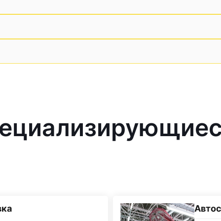
ециализирующиес
вка
Автос