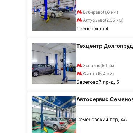
Бибирево
(1,6 км)
Алтуфьево
(2,35 км)
Лобненская 4
Техцентр Долгопру
Ховрино
(5,1 км)
Физтех
(5,4 км)
Береговой пр-д, 5
Автосервис Семено
Семёновский пер, 4А