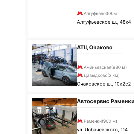
Алтуфьево
300м
Алтуфьевское ш., 48к4
АТЦ Очаково
Аминьевская
(980 м)
Давыдково
(2 км)
Очаковское ш., 10к2с2
Автосервис Раменк
Раменки
(900 м)
ул. Лобачевского, 114