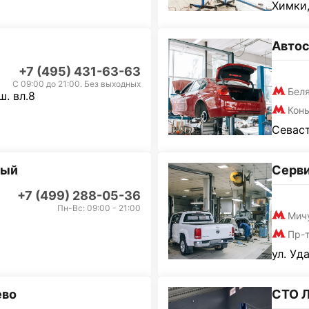
Химки,
Автос
+7 (495) 431-63-63
С 09:00 до 21:00. Без выходных
Бел
. вл.8
Кон
Севаст
ный
Серви
+7 (499) 288-05-36
Пн-Вс: 09:00 - 21:00
Мич
Пр-
ул. Уд
ево
СТО 