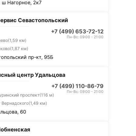
 ш Нагорное, 2к7
ервис Севастопольский
+7 (499) 653-72-12
Пн-Вс: 09:00 - 21:00
яево
(1,59 км)
ьково
(1,87 км)
опольский пр-кт, 95Б
сный центр Удальцова
+7 (499) 110-86-79
Пн-Вс: 09:00 - 21:00
уринский проспект
(116 м)
т Вернадского
(1,49 км)
альцова, 60
Лобненская