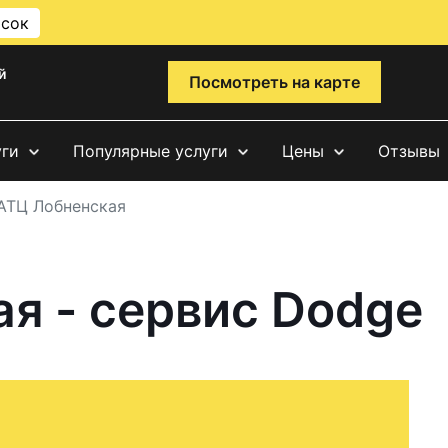
исок
й
Посмотреть на карте
уги
Популярные услуги
Цены
Отзывы
АТЦ Лобненская
я - сервис Dodge