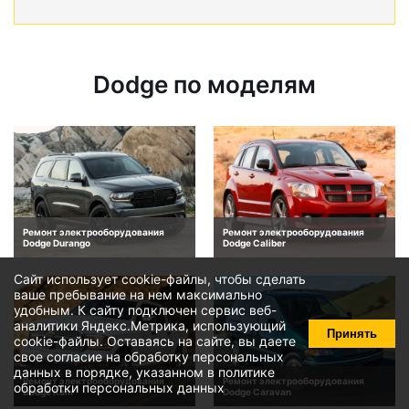
Dodge по моделям
Ремонт электрооборудования
Ремонт электрооборудования
Dodge Durango
Dodge Caliber
Сайт использует cookie-файлы, чтобы сделать
ваше пребывание на нем максимально
удобным. К cайту подключен сервис веб-
аналитики Яндекс.Метрика, использующий
Принять
cookie-файлы
. Оставаясь на сайте, вы даете
свое
согласие на обработку персональных
данных
в порядке, указанном в
политике
Ремонт электрооборудования
Ремонт электрооборудования
обработки персональных данных
Dodge Ram
Dodge Caravan