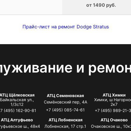
от 1490 руб.
Прайс-лист на ремонт Dodge Stratus
луживание и ремо
АТЦ Щёлковская
АТЦ Химки
АТЦ Семеновская
Байкальская ул.,
Химки, ш Нагорно
Семёновский пер, 4А
1/3с12
2к7
+7 (495) 085-74-61
7 (495) 162-90-81
+7 (495) 989-21-
АТЦ Алтуфьево
АТЦ Лобненская
АТЦ Очаково
туфьевское ш., 48к4
Лобненская, 17 стр.1
Очаковское ш., 10к