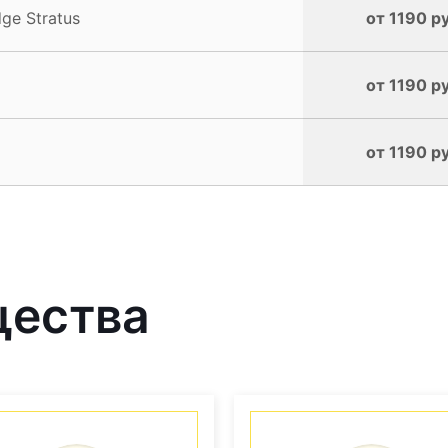
ge Stratus
от 1190 р
от 1190 р
от 1190 р
щества