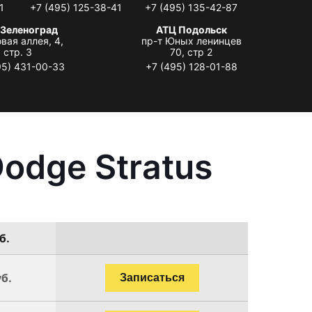
1
+7 (495) 125-38-41
+7 (495) 135-42-87
 Зеленоград
АТЦ Подольск
вая аллея, 4,
пр-т Юных ленинцев
стр. 3
70, стр 2
95) 431-00-33
+7 (495) 128-01-88
odge Stratus
б.
уб.
Записаться