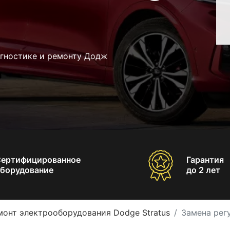
агностике и ремонту Додж
Сертифицированное
Гарантия
борудование
до 2 лет
монт электрооборудования Dodge Stratus
Замена рег