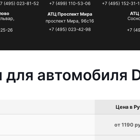
7 (495) 023-81-52
+7 (499) 110-53-06
+7 (495) 152-31-1
лово
АТЦ
АТЦ Проспект Мира
львар,
Сосно
проспект Мира, 96с16
+7 (495) 023-42-98
-25-26
+7 (4
 для автомобиля D
Цена в Ру
от 1190 р