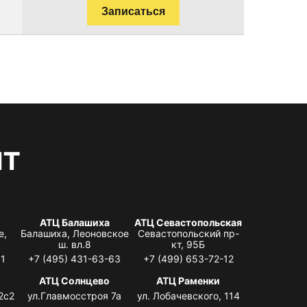
Записаться
нт
АТЦ Балашиха
АТЦ Севастопольская
е,
Балашиха, Леоновское
Севастопольский пр-
ш. вл.8
кт, 95Б
31
+7 (495) 431-63-63
+7 (499) 653-72-12
АТЦ Солнцево
АТЦ Раменки
2с2
ул.Главмосстроя 7а
ул. Лобачевского, 114