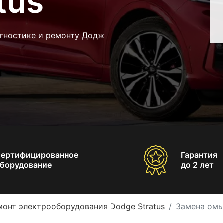
tus
агностике и ремонту Додж
Сертифицированное
Гарантия
борудование
до 2 лет
монт электрооборудования Dodge Stratus
Замена омы