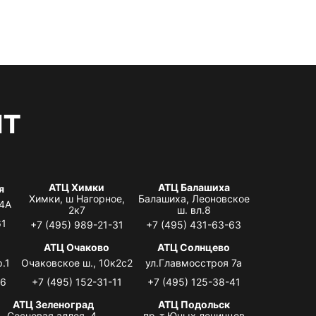
нт
АТЦ Химки
АТЦ Балашиха
я
Химки, ш Нагорное,
Балашиха, Леоновское
 4А
2к7
ш. вл.8
61
+7 (495) 989-21-31
+7 (495) 431-63-63
я
АТЦ Очаково
АТЦ Солнцево
.1
Очаковское ш., 10к2с2
ул.Главмосстроя 7а
06
+7 (495) 152-31-11
+7 (495) 125-38-41
АТЦ Зеленоград
АТЦ Подольск
Сосновая аллея, 4,
пр-т Юных ленинцев