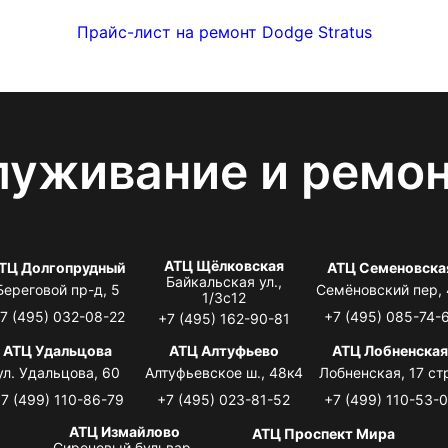
Прайс-лист на ремонт Dodge Stratus
луживание и ремо
АТЦ Щёлковская
ТЦ Долгопрудный
АТЦ Семеновска
Байкальская ул.,
Береговой пр-д, 5
Семёновский пер,
1/3с12
7 (495) 032-08-22
+7 (495) 085-74-
+7 (495) 162-90-81
АТЦ Удальцова
АТЦ Алтуфьево
АТЦ Лобненска
ул. Удальцова, 60
Алтуфьевское ш., 48к4
Лобненская, 17 стр
7 (499) 110-86-79
+7 (495) 023-81-52
+7 (499) 110-53-
АТЦ Измайлово
АТЦ Проспект Мира
Сиреневый бульвар,