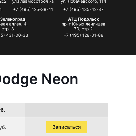
2с2
ул.Главмосстроя 7а
ул. Лобачевского, 114
1
+7 (495) 125-38-41
+7 (495) 135-42-87
 Зеленоград
АТЦ Подольск
вая аллея, 4,
пр-т Юных ленинцев
стр. 3
70, стр 2
95) 431-00-33
+7 (495) 128-01-88
Dodge Neon
уб.
уб.
Записаться