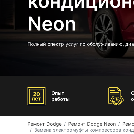
кондицион
Neon
Полный спектр услуг по обслуживанию, ди
Опыт
работы
о
Ремонт Dodge
Ремонт Dodge Neon
Ремо
Замена электромуфты компрессора кон