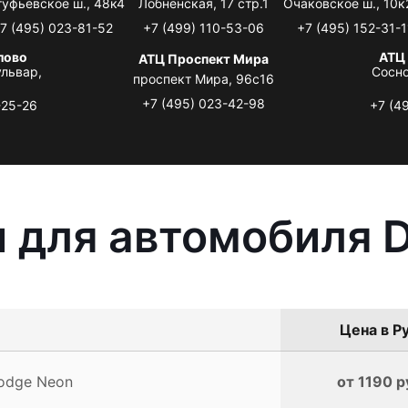
туфьевское ш., 48к4
Лобненская, 17 стр.1
Очаковское ш., 10к
7 (495) 023-81-52
+7 (499) 110-53-06
+7 (495) 152-31-1
лово
АТЦ
АТЦ Проспект Мира
львар,
Сосно
проспект Мира, 96с16
+7 (495) 023-42-98
-25-26
+7 (4
 для автомобиля 
Цена в Р
odge Neon
от 1190 р