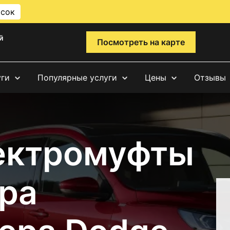
исок
й
Посмотреть на карте
уги
Популярные услуги
Цены
Отзывы
ектромуфты
ра