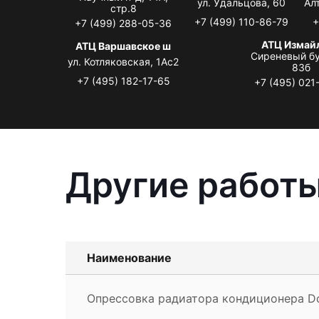
ул. Удальцова, 60
Ал
стр.8
+7 (499) 110-86-79
+
+7 (499) 288-05-36
АТЦ Измай
АТЦ Варшавское ш
Сиреневый бу
ул. Котляковская, 1Ас2
83б
+7 (495) 182-17-65
+7 (495) 021
Другие работы
Наименование
Опрессовка радиатора кондиционера D