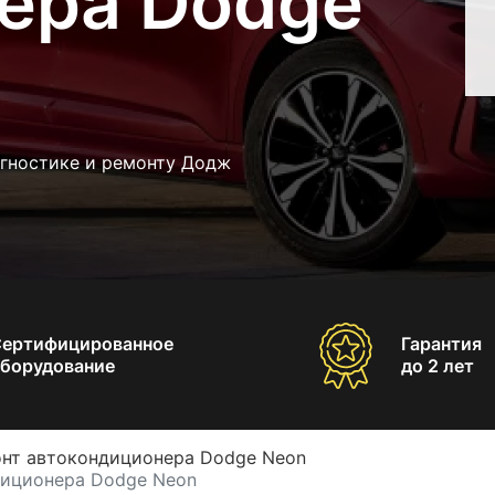
ера Dodge
агностике и ремонту Додж
Сертифицированное
Гарантия
борудование
до 2 лет
нт автокондиционера Dodge Neon
диционера Dodge Neon