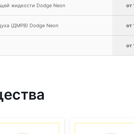
ющей жидкости Dodge Neon
от 
духа (ДМРВ) Dodge Neon
от 
от 
щества