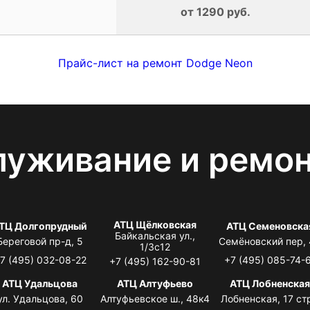
от 1290 руб.
Прайс-лист на ремонт Dodge Neon
луживание и ремо
АТЦ Щёлковская
ТЦ Долгопрудный
АТЦ Семеновска
Байкальская ул.,
Береговой пр-д, 5
Семёновский пер,
1/3с12
7 (495) 032-08-22
+7 (495) 085-74-
+7 (495) 162-90-81
АТЦ Удальцова
АТЦ Алтуфьево
АТЦ Лобненска
ул. Удальцова, 60
Алтуфьевское ш., 48к4
Лобненская, 17 стр