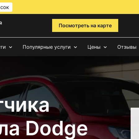
исок
й
Посмотреть на карте
уги
Популярные услуги
Цены
Отзывы
тчика
ла Dodge