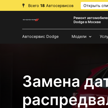
Всего
18
Автосервисов
Открыть сп
Ремонт автомобиле
Dodge в Москве
Автосервис Dodge
Модели
Усл
Замена да
распредва