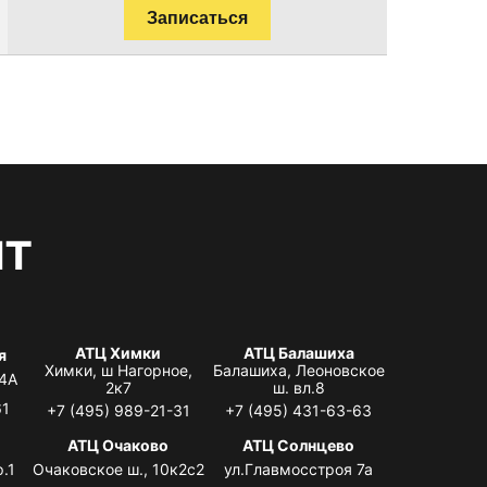
Записаться
нт
АТЦ Химки
АТЦ Балашиха
я
Химки, ш Нагорное,
Балашиха, Леоновское
 4А
2к7
ш. вл.8
61
+7 (495) 989-21-31
+7 (495) 431-63-63
я
АТЦ Очаково
АТЦ Солнцево
.1
Очаковское ш., 10к2с2
ул.Главмосстроя 7а