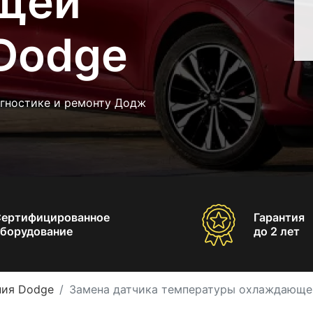
щей
Dodge
агностике и ремонту Додж
Сертифицированное
Гарантия
борудование
до 2 лет
ния Dodge
Замена датчика температуры охлаждающе