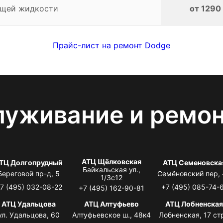
ющей жидкости
от 1290
Прайс-лист на ремонт Dodge
луживание и ремо
АТЦ Щёлковская
ТЦ Долгопрудный
АТЦ Семеновска
Байкальская ул.,
Береговой пр-д, 5
Семёновский пер,
1/3с12
7 (495) 032-08-22
+7 (495) 085-74-
+7 (495) 162-90-81
АТЦ Удальцова
АТЦ Алтуфьево
АТЦ Лобненска
ул. Удальцова, 60
Алтуфьевское ш., 48к4
Лобненская, 17 стр