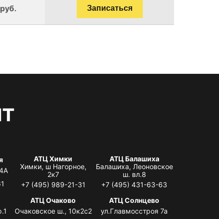
 руб.
Записаться
нт
АТЦ Химки
АТЦ Балашиха
я
Химки, ш Нагорное,
Балашиха, Леоновское
 4А
2к7
ш. вл.8
61
+7 (495) 989-21-31
+7 (495) 431-63-63
я
АТЦ Очаково
АТЦ Солнцево
.1
Очаковское ш., 10к2с2
ул.Главмосстроя 7а