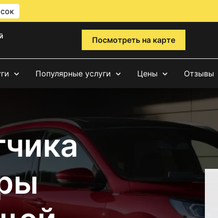
исок
й
Посмотреть на карте
уги
Популярные услуги
Цены
Отзывы
тчика
ры