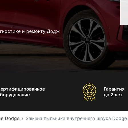
агностике и ремонту Додж
Сертифицированное
Гарантия
борудование
до 2 лет
ия Dodge
Замена пыльника внутреннего шруса Dodge