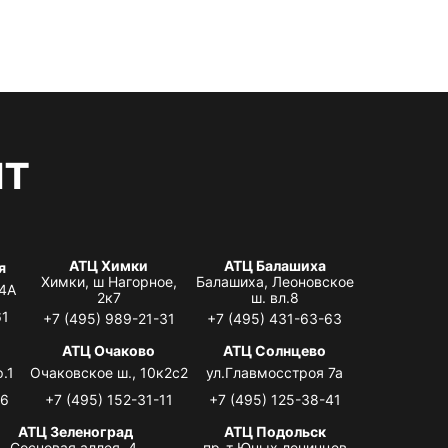
нт
АТЦ Химки
АТЦ Балашиха
я
Химки, ш Нагорное,
Балашиха, Леоновское
 4А
2к7
ш. вл.8
61
+7 (495) 989-21-31
+7 (495) 431-63-63
я
АТЦ Очаково
АТЦ Солнцево
.1
Очаковское ш., 10к2с2
ул.Главмосстроя 7а
06
+7 (495) 152-31-11
+7 (495) 125-38-41
АТЦ Зеленоград
АТЦ Подольск
Сосновая аллея, 4,
пр-т Юных ленинцев