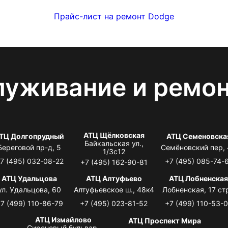
Прайс-лист на ремонт Dodge
луживание и ремо
АТЦ Щёлковская
ТЦ Долгопрудный
АТЦ Семеновска
Байкальская ул.,
Береговой пр-д, 5
Семёновский пер,
1/3с12
7 (495) 032-08-22
+7 (495) 085-74-
+7 (495) 162-90-81
АТЦ Удальцова
АТЦ Алтуфьево
АТЦ Лобненска
ул. Удальцова, 60
Алтуфьевское ш., 48к4
Лобненская, 17 стр
7 (499) 110-86-79
+7 (495) 023-81-52
+7 (499) 110-53-
АТЦ Измайлово
АТЦ Проспект Мира
Сиреневый бульвар,