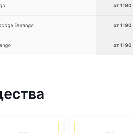
go
от 1190 
Dodge Durango
от 1190 
rango
от 1190 
щества