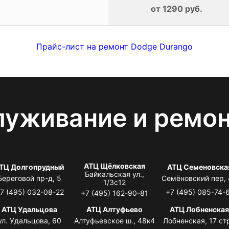
от 1290 руб.
Прайс-лист на ремонт Dodge Durango
луживание и ремо
АТЦ Щёлковская
ТЦ Долгопрудный
АТЦ Семеновска
Байкальская ул.,
Береговой пр-д, 5
Семёновский пер,
1/3с12
7 (495) 032-08-22
+7 (495) 085-74-
+7 (495) 162-90-81
АТЦ Удальцова
АТЦ Алтуфьево
АТЦ Лобненска
ул. Удальцова, 60
Алтуфьевское ш., 48к4
Лобненская, 17 стр