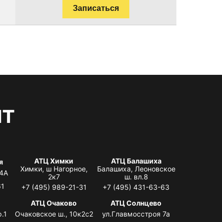
Записаться
нт
АТЦ Химки
АТЦ Балашиха
я
Химки, ш Нагорное,
Балашиха, Леоновское
 4А
2к7
ш. вл.8
61
+7 (495) 989-21-31
+7 (495) 431-63-63
я
АТЦ Очаково
АТЦ Солнцево
.1
Очаковское ш., 10к2с2
ул.Главмосстроя 7а