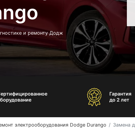
ango
агностике и ремонту Додж
Сертифицированное
Гарантия
борудование
до 2 лет
емонт электрооборудования Dodge Durango
Замена д