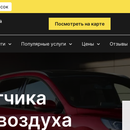
исок
й
Посмотреть на карте
уги
Популярные услуги
Цены
Отзывы
тчика
воздуха