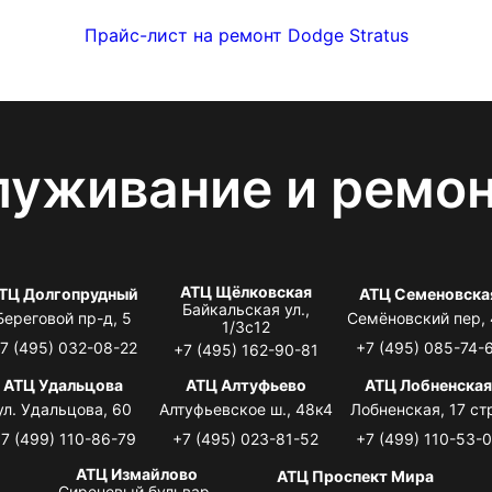
Прайс-лист на ремонт Dodge Stratus
луживание и ремо
АТЦ Щёлковская
ТЦ Долгопрудный
АТЦ Семеновска
Байкальская ул.,
Береговой пр-д, 5
Семёновский пер,
1/3с12
7 (495) 032-08-22
+7 (495) 085-74-
+7 (495) 162-90-81
АТЦ Удальцова
АТЦ Алтуфьево
АТЦ Лобненска
ул. Удальцова, 60
Алтуфьевское ш., 48к4
Лобненская, 17 стр
7 (499) 110-86-79
+7 (495) 023-81-52
+7 (499) 110-53-
АТЦ Измайлово
АТЦ Проспект Мира
Сиреневый бульвар,