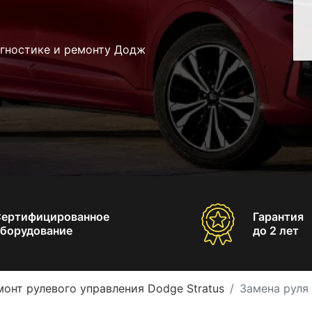
агностике и ремонту Додж
Сертифицированное
Гарантия
борудование
до 2 лет
монт рулевого управления Dodge Stratus
Замена руля 