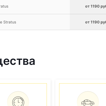
ratus
от 1190 ру
 Stratus
от 1190 ру
щества