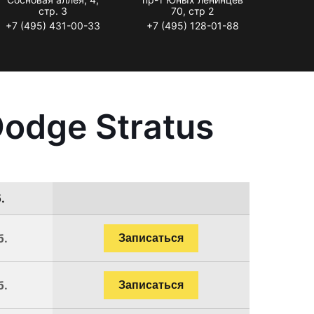
стр. 3
70, стр 2
+7 (495) 431-00-33
+7 (495) 128-01-88
odge Stratus
.
б.
Записаться
б.
Записаться