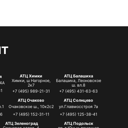
нт
АТЦ Химки
АТЦ Балашиха
я
Химки, ш Нагорное,
Балашиха, Леоновское
 4А
2к7
ш. вл.8
61
+7 (495) 989-21-31
+7 (495) 431-63-63
я
АТЦ Очаково
АТЦ Солнцево
.1
Очаковское ш., 10к2с2
ул.Главмосстроя 7а
06
+7 (495) 152-31-11
+7 (495) 125-38-41
АТЦ Зеленоград
АТЦ Подольск
Сосновая аллея, 4,
пр-т Юных ленинцев