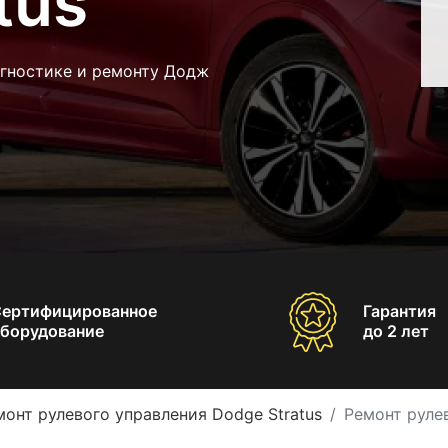
tus
агностике и ремонту Додж
Сертифицированное
Гарантия
борудование
до 2 лет
монт рулевого управления Dodge Stratus
Ремонт рулев