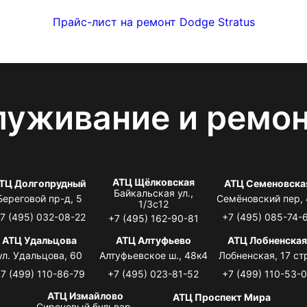
Прайс-лист на ремонт Dodge Stratus
луживание и ремо
АТЦ Щёлковская
ТЦ Долгопрудный
АТЦ Семеновска
Байкальская ул.,
Береговой пр-д, 5
Семёновский пер,
1/3с12
7 (495) 032-08-22
+7 (495) 085-74-
+7 (495) 162-90-81
АТЦ Удальцова
АТЦ Алтуфьево
АТЦ Лобненска
ул. Удальцова, 60
Алтуфьевское ш., 48к4
Лобненская, 17 стр
7 (499) 110-86-79
+7 (495) 023-81-52
+7 (499) 110-53-
АТЦ Измайлово
АТЦ Проспект Мира
Сиреневый бульвар,