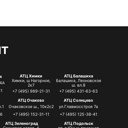
нт
АТЦ Химки
АТЦ Балашиха
я
Химки, ш Нагорное,
Балашиха, Леоновское
 4А
2к7
ш. вл.8
61
+7 (495) 989-21-31
+7 (495) 431-63-63
я
АТЦ Очаково
АТЦ Солнцево
.1
Очаковское ш., 10к2с2
ул.Главмосстроя 7а
06
+7 (495) 152-31-11
+7 (495) 125-38-41
АТЦ Зеленоград
АТЦ Подольск
Сосновая аллея, 4,
пр-т Юных ленинцев