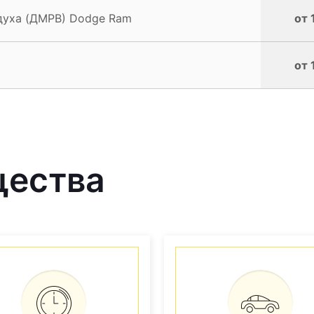
духа (ДМРВ) Dodge Ram
от 
от 
щества