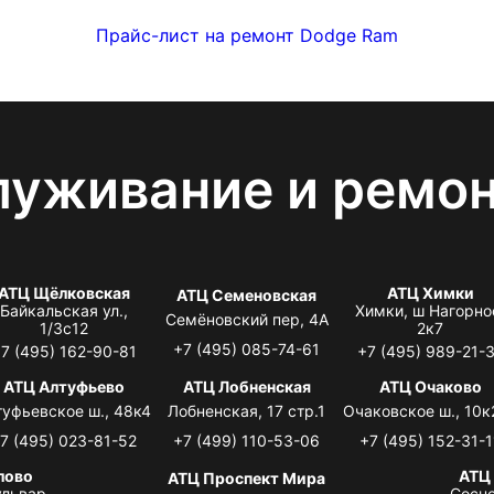
Прайс-лист на ремонт Dodge Ram
луживание и ремо
АТЦ Щёлковская
АТЦ Химки
АТЦ Семеновская
Байкальская ул.,
Химки, ш Нагорно
Семёновский пер, 4А
1/3с12
2к7
+7 (495) 085-74-61
7 (495) 162-90-81
+7 (495) 989-21-
АТЦ Алтуфьево
АТЦ Лобненская
АТЦ Очаково
туфьевское ш., 48к4
Лобненская, 17 стр.1
Очаковское ш., 10к
7 (495) 023-81-52
+7 (499) 110-53-06
+7 (495) 152-31-1
лово
АТЦ
АТЦ Проспект Мира
львар,
Сосно