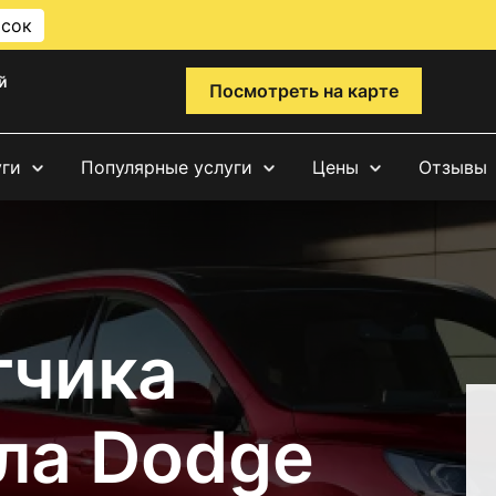
исок
й
Посмотреть на карте
уги
Популярные услуги
Цены
Отзывы
тчика
ла Dodge