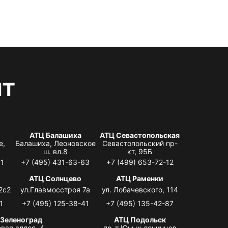
нт
АТЦ Балашиха
АТЦ Севастопольская
е,
Балашиха, Леоновское
Севастопольский пр-
ш. вл.8
кт, 95Б
31
+7 (495) 431-63-63
+7 (499) 653-72-12
АТЦ Солнцево
АТЦ Раменки
2с2
ул.Главмосстроя 7а
ул. Лобачевского, 114
1
+7 (495) 125-38-41
+7 (495) 135-42-87
 Зеленоград
АТЦ Подольск
вая аллея, 4,
пр-т Юных ленинцев