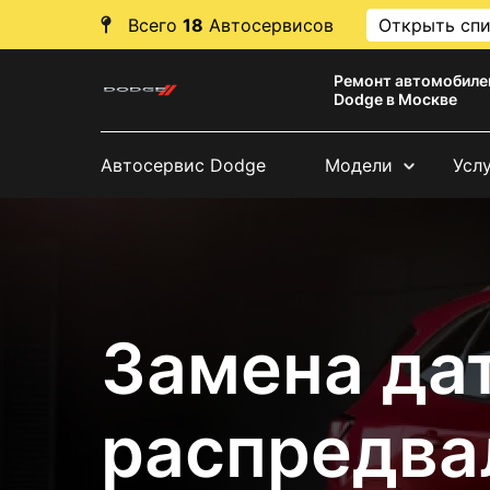
Всего
18
Автосервисов
Открыть сп
Ремонт автомобиле
Dodge в Москве
Автосервис Dodge
Модели
Усл
Замена да
распредва