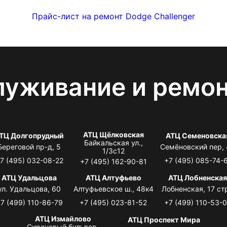
Прайс-лист на ремонт Dodge Challenger
луживание и ремо
АТЦ Щёлковская
ТЦ Долгопрудный
АТЦ Семеновска
Байкальская ул.,
Береговой пр-д, 5
Семёновский пер,
1/3с12
7 (495) 032-08-22
+7 (495) 085-74-
+7 (495) 162-90-81
АТЦ Удальцова
АТЦ Алтуфьево
АТЦ Лобненска
ул. Удальцова, 60
Алтуфьевское ш., 48к4
Лобненская, 17 стр
7 (499) 110-86-79
+7 (495) 023-81-52
+7 (499) 110-53-
АТЦ Измайлово
АТЦ Проспект Мира
Сиреневый бульвар,