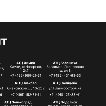
нт
АТЦ Химки
АТЦ Балашиха
я
Химки, ш Нагорное,
Балашиха, Леоновское
 4А
2к7
ш. вл.8
61
+7 (495) 989-21-31
+7 (495) 431-63-63
я
АТЦ Очаково
АТЦ Солнцево
.1
Очаковское ш., 10к2с2
ул.Главмосстроя 7а
06
+7 (495) 152-31-11
+7 (495) 125-38-41
АТЦ Зеленоград
АТЦ Подольск
Сосновая аллея, 4,
пр-т Юных ленинцев