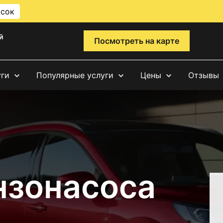
исок
й
Посмотреть на карте
уги
Популярные услуги
Цены
Отзывы
нзонасоса