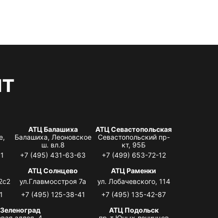
нт
АТЦ Балашиха
АТЦ Севастопольская
е,
Балашиха, Леоновское
Севастопольский пр-
ш. вл.8
кт, 95Б
31
+7 (495) 431-63-63
+7 (499) 653-72-12
АТЦ Солнцево
АТЦ Раменки
2с2
ул.Главмосстроя 7а
ул. Лобачевского, 114
1
+7 (495) 125-38-41
+7 (495) 135-42-87
 Зеленоград
АТЦ Подольск
вая аллея, 4,
пр-т Юных ленинцев