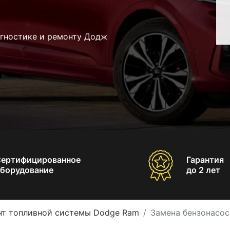
агностике и ремонту Додж
Сертифицированное
Гарантия
борудование
до 2 лет
нт топливной системы Dodge Ram
Замена бензонасо