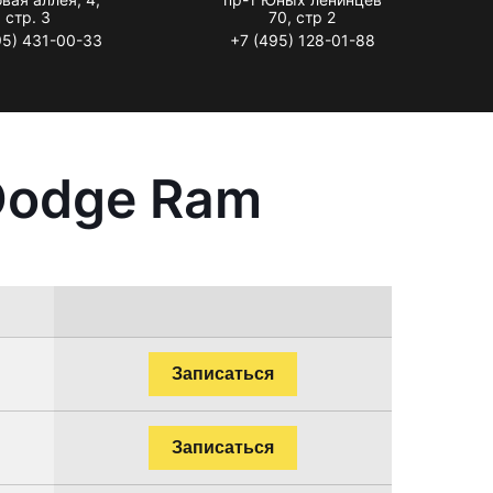
стр. 3
70, стр 2
95) 431-00-33
+7 (495) 128-01-88
Dodge Ram
Записаться
Записаться