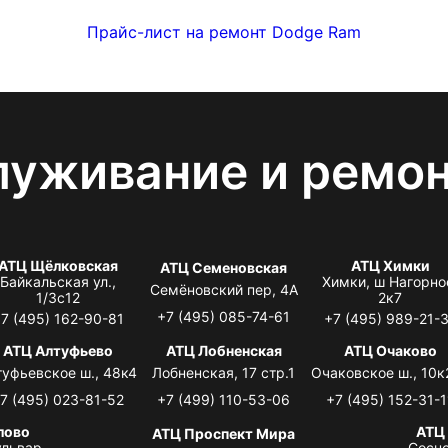
Прайс-лист на ремонт Dodge Ram
луживание и ремо
АТЦ Щёлковская
АТЦ Химки
АТЦ Семеновская
Байкальская ул.,
Химки, ш Нагорно
Семёновский пер, 4А
1/3с12
2к7
+7 (495) 085-74-61
7 (495) 162-90-81
+7 (495) 989-21-
АТЦ Алтуфьево
АТЦ Лобненская
АТЦ Очаково
туфьевское ш., 48к4
Лобненская, 17 стр.1
Очаковское ш., 10к
7 (495) 023-81-52
+7 (499) 110-53-06
+7 (495) 152-31-1
лово
АТЦ
АТЦ Проспект Мира
львар,
Сосно