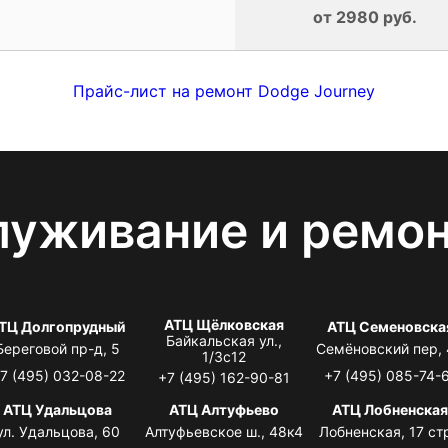
от 2980 руб.
Прайс-лист на ремонт Dodge Journey
луживание и ремо
АТЦ Щёлковская
ТЦ Долгопрудный
АТЦ Семеновска
Байкальская ул.,
Береговой пр-д, 5
Семёновский пер,
1/3с12
7 (495) 032-08-22
+7 (495) 085-74-
+7 (495) 162-90-81
АТЦ Удальцова
АТЦ Алтуфьево
АТЦ Лобненска
ул. Удальцова, 60
Алтуфьевское ш., 48к4
Лобненская, 17 стр