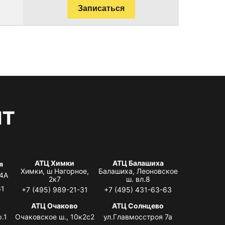
Записаться
нт
АТЦ Химки
АТЦ Балашиха
я
Химки, ш Нагорное,
Балашиха, Леоновское
 4А
2к7
ш. вл.8
61
+7 (495) 989-21-31
+7 (495) 431-63-63
я
АТЦ Очаково
АТЦ Солнцево
.1
Очаковское ш., 10к2с2
ул.Главмосстроя 7а