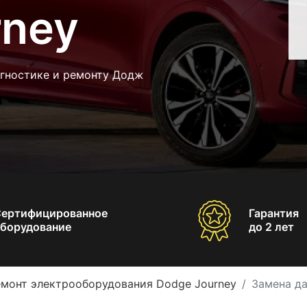
rney
агностике и ремонту Додж
Сертифицированное
Гарантия
борудование
до 2 лет
емонт электрооборудования Dodge Journey
Замена да