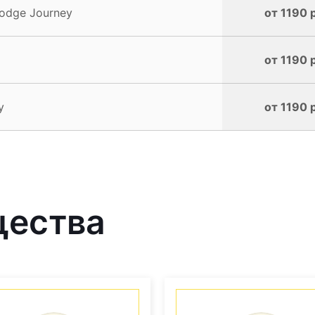
odge Journey
от 1190 
от 1190 
y
от 1190 
щества