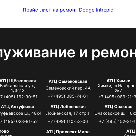
Прайс-лист на ремонт Dodge Intrepid
луживание и ремо
АТЦ Щёлковская
АТЦ Химки
АТЦ Семеновская
Байкальская ул.,
Химки, ш Нагорно
Семёновский пер, 4А
1/3с12
2к7
+7 (495) 085-74-61
7 (495) 162-90-81
+7 (495) 989-21-
АТЦ Алтуфьево
АТЦ Лобненская
АТЦ Очаково
туфьевское ш., 48к4
Лобненская, 17 стр.1
Очаковское ш., 10к
7 (495) 023-81-52
+7 (499) 110-53-06
+7 (495) 152-31-1
лово
АТЦ
АТЦ Проспект Мира
львар,
Сосно