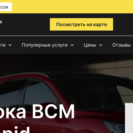
исок
й
Посмотреть на карте
уги
Популярные услуги
Цены
Отзывы
ока BCM