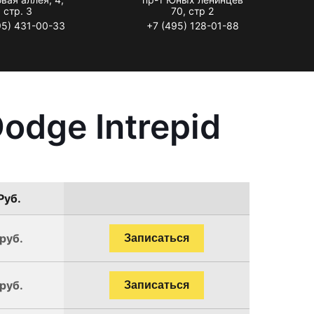
стр. 3
70, стр 2
95) 431-00-33
+7 (495) 128-01-88
odge Intrepid
Руб.
руб.
Записаться
руб.
Записаться