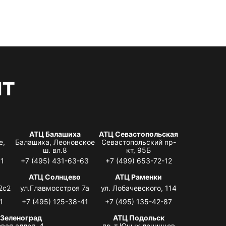
нт
АТЦ Балашиха
АТЦ Севастопольская
е,
Балашиха, Леоновское
Севастопольский пр-
ш. вл.8
кт, 95Б
31
+7 (495) 431-63-63
+7 (499) 653-72-12
АТЦ Солнцево
АТЦ Раменки
2с2
ул.Главмосстроя 7а
ул. Лобачевского, 114
1
+7 (495) 125-38-41
+7 (495) 135-42-87
 Зеленоград
АТЦ Подольск
вая аллея, 4,
пр-т Юных ленинцев