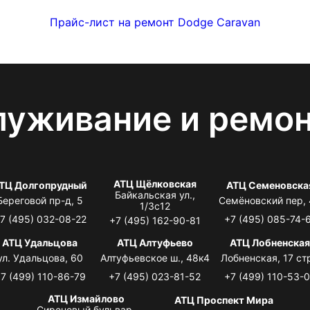
Прайс-лист на ремонт Dodge Caravan
луживание и ремо
АТЦ Щёлковская
ТЦ Долгопрудный
АТЦ Семеновска
Байкальская ул.,
Береговой пр-д, 5
Семёновский пер,
1/3с12
7 (495) 032-08-22
+7 (495) 085-74-
+7 (495) 162-90-81
АТЦ Удальцова
АТЦ Алтуфьево
АТЦ Лобненска
ул. Удальцова, 60
Алтуфьевское ш., 48к4
Лобненская, 17 стр
7 (499) 110-86-79
+7 (495) 023-81-52
+7 (499) 110-53-
АТЦ Измайлово
АТЦ Проспект Мира
Сиреневый бульвар,