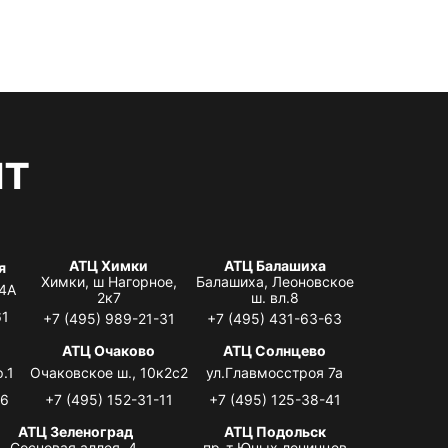
нт
АТЦ Химки
АТЦ Балашиха
я
Химки, ш Нагорное,
Балашиха, Леоновское
 4А
2к7
ш. вл.8
61
+7 (495) 989-21-31
+7 (495) 431-63-63
я
АТЦ Очаково
АТЦ Солнцево
.1
Очаковское ш., 10к2с2
ул.Главмосстроя 7а
06
+7 (495) 152-31-11
+7 (495) 125-38-41
АТЦ Зеленоград
АТЦ Подольск
Сосновая аллея, 4,
пр-т Юных ленинцев