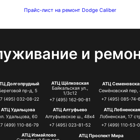
Прайс-лист на ремонт Dodge Caliber
луживание и ремо
АТЦ Щёлковская
ТЦ Долгопрудный
АТЦ Семеновска
Байкальская ул.,
Береговой пр-д, 5
Семёновский пер,
1/3с12
7 (495) 032-08-22
+7 (495) 085-74-
+7 (495) 162-90-81
АТЦ Удальцова
АТЦ Алтуфьево
АТЦ Лобненска
ул. Удальцова, 60
Алтуфьевское ш., 48к4
Лобненская, 17 стр
7 (499) 110-86-79
+7 (495) 023-81-52
+7 (499) 110-53-
АТЦ Измайлово
АТЦ Проспект Мира
Сиреневый бульвар,