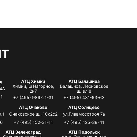
нт
АТЦ Химки
АТЦ Балашиха
я
Химки, ш Нагорное,
Балашиха, Леоновское
 4А
2к7
ш. вл.8
61
+7 (495) 989-21-31
+7 (495) 431-63-63
я
АТЦ Очаково
АТЦ Солнцево
.1
Очаковское ш., 10к2с2
ул.Главмосстроя 7а
06
+7 (495) 152-31-11
+7 (495) 125-38-41
АТЦ Зеленоград
АТЦ Подольск
Сосновая аллея, 4,
пр-т Юных ленинцев