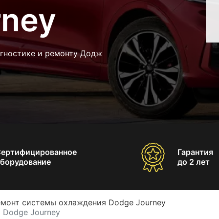
rney
агностике и ремонту Додж
Сертифицированное
Гарантия
борудование
до 2 лет
емонт системы охлаждения Dodge Journey
 Dodge Journey