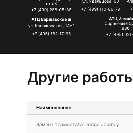
ул. Удальцова, 60
Ал
стр.8
+7 (499) 110-86-79
+
+7 (499) 288-05-36
АТЦ Измай
АТЦ Варшавское ш
Сиреневый бу
ул. Котляковская, 1Ас2
83б
+7 (495) 182-17-65
+7 (495) 021
Другие работы
Наименование
Замена термостата Dodge Journey