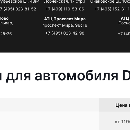
туфьевское ш., 48к4
Лобненская, 17 стр.1
Очаковское ш., 10к
7 (495) 023-81-52
+7 (499) 110-53-06
+7 (495) 152-31-1
лово
АТЦ
АТЦ Проспект Мира
львар,
Сосно
проспект Мира, 96с16
+7 (495) 023-42-98
-25-26
+7 (4
 для автомобиля 
Цена 
от 119