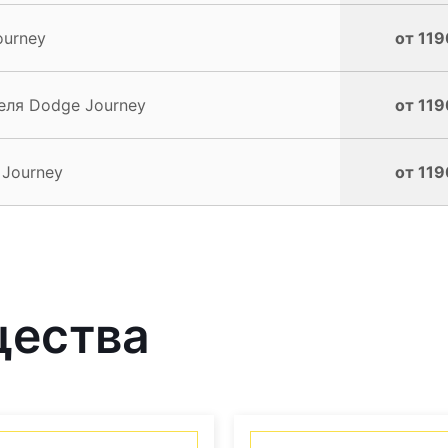
ourney
от 119
еля Dodge Journey
от 119
 Journey
от 119
щества