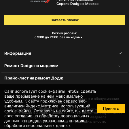
Сервис Dodge в Москве
Заказать звонок
Режим работы:
с 9:00 до 21:00
без выходных
Информация
Ремонт Dodge по моделям
Прайс-лист на ремонт Додж
Сайт использует cookie-файлы, чтобы сделать
ваше пребывание на нем максимально
© 2010-2026
Сервис Dodge в Москве – ремонт и обслуживание
удобным. К cайту подключен сервис веб-
автомобилей
аналитики Яндекс.Метрика, использующий
Принять
Использование товарного знака и логотипов бренда происходит
cookie-файлы
. Оставаясь на сайте, вы даете
исключительно в информационных целях не является нарушением и
свое
согласие на обработку персональных
не требует получения согласия правообладателя.
данных
в порядке, указанном в
политике
Защита данных и политика конфиденциальности.
обработки персональных данных